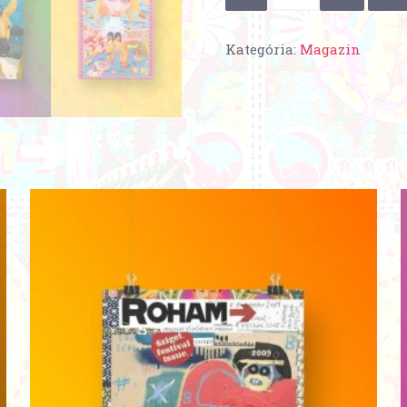
1-
11.
Kategória:
Magazin
|
A
NAGY
CSOMAG
mennyiség