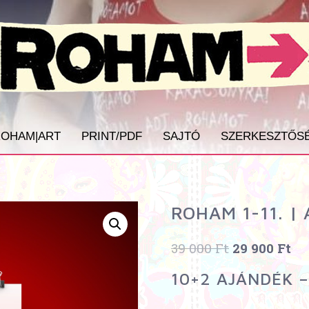
OHAM|ART
PRINT/PDF
SAJTÓ
SZERKESZTŐS
ROHAM 1-11. |
39 000
Ft
29 900
Ft
10+2 AJÁNDÉK – M