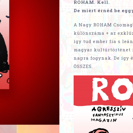
ROHAM. Kell.
De miért érnéd be eggy
A Nagy ROHAM Csomagb
különszáma + az exklú
így tud ember fia s le
magyar kultúrtörténet 
napra fogynak. De így é
ÖSSZES.