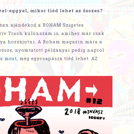
el-eggyel, mikor tiéd lehet az összes?
an ajándékod a ROHAM Szigetes
zív Trash különszám is, amihez már csak
ánya hozzájutni. A Roham magazin mára a
része, nyomtatott példányai pedig napról
s most, még egycsapásra tiéd lehet. AZ