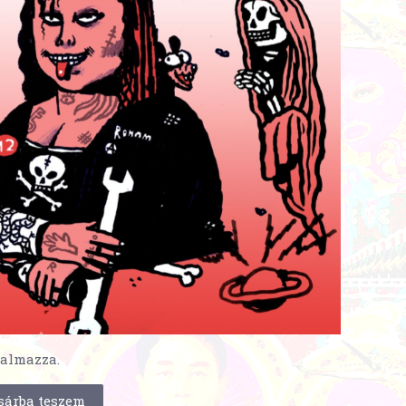
talmazza.
sárba teszem