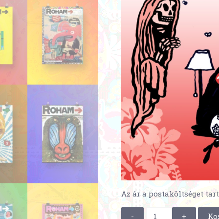
Az ár a postaköltséget tar
ROHAM
Ko