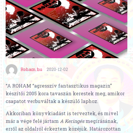
Roham.hu
2020-12-02
“A ROHAM “agresszív fantasztikus magazin”
készítői 2005 kora tavaszán kerestek meg, amikor
csapatot verbuváltak a készülő laphoz.
Akkoriban könyvkiadást is terveztek, és mivel
már a vége felé jártam
A Keringés
megírásának,
erről az oldalról érkeztem közéjük. Határozottan