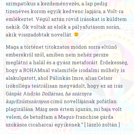
szimpatikus a kezdeményezés, a lap pedig
tizenéves korom egyik kedvenc lapjára, a Volt-ra
emlékeztet. Végül aztán rövid írásokat is küldtem
nekik. Ők voltak az elsők a pályafutásom során,
akik visszadobtak novellát.
Maga a történet titokzatos módon sorra eltűnő
emberekről szól, amiben nem nehéz persze
meglátni a halál és a gyász metaforáit. Érdekesség,
hogy a ROHAMnál valamiféle irodalmi műhely is
alakulgatott, ahol Pálinkás Imre, alias Celsor
írókolléga teátrálisan megvádolt, hogy ez az írás
Gáspár András
Dollársas, ha szárnyra
kap/Ezüstszárnyon
című novellájának pofátlan
plagizálása. Máig sem értem igazán, mi baja volt
velem, de betudtam a Magus-franchise gárda
szokásos cicaharcai egyikének.” [ lászló zoltán ]