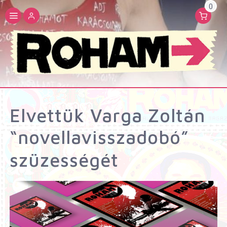
0
Elvettük Varga Zoltán
“novellavisszadobó”
szüzességét